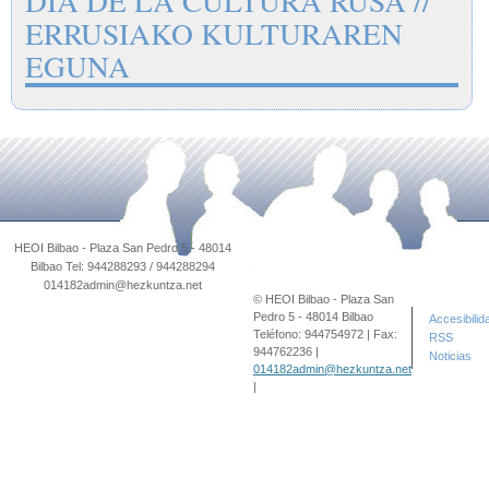
DÍA DE LA CULTURA RUSA //
ERRUSIAKO KULTURAREN
EGUNA
© HEOI Bilbao - Plaza San
Pedro 5 - 48014 Bilbao
Accesibilid
Teléfono: 944754972 | Fax:
RSS
944762236 |
Noticias
014182admin@hezkuntza.net
|