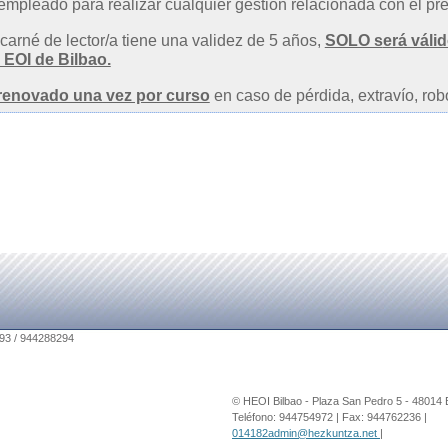
 empleado para realizar cualquier gestión relacionada con el pr
carné de lector/a tiene una validez de 5 años,
SOLO s
erá váli
a EOI de Bilbao.
renovado una vez por curso
en caso de pérdida, extravío, robo
© HEOI Bilbao - Plaza San Pedro 5 - 48014 
Teléfono: 944754972 | Fax: 944762236 |
014182admin@hezkuntza.net
|