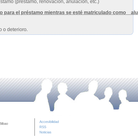
éstamo (préstamo, renovación, anulación, etc.)
do para el préstamo
mie
ntras se esté matriculado como a
 o deterioro.
Accesibilidad
Bilbao
RSS
Noticias