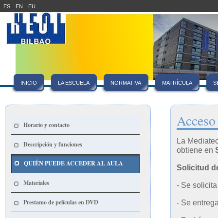
ES
EN
EU
INICIO
LA ESCUELA
NORMATIVA
MATRÍCULA
S
Acceso
Horario y contacto
La Mediatec
Descripción y funciones
obtiene en
S
QUIÉN PUEDE ACCEDER AL AULA
Solicitud d
Materiales
- Se solicit
Prestamo de películas en DVD
- Se entrega