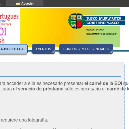
Acceder
CA-BIBLIOTECA
EVENTOS
CURSOS SEMIPRESENCIALES
ra acceder a ella es necesario presentar
el carné de la EOI
qu
o, para
el servicio de préstamo
sólo es necesario el
carné de l
 requiere una fotografía.