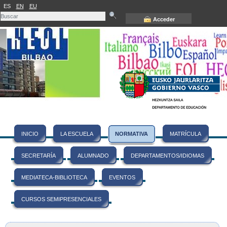
ES
EN
EU
Acceder
INICIO
LA ESCUELA
NORMATIVA
MATRÍCULA
SECRETARÍA
ALUMNADO
DEPARTAMENTOS/IDIOMAS
MEDIATECA-BIBLIOTECA
EVENTOS
CURSOS SEMIPRESENCIALES