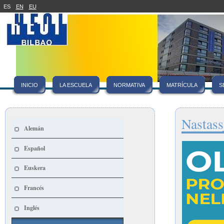
ES
EN
EU
INICIO
LA ESCUELA
NORMATIVA
MATRÍCULA
S
Nastass
Alemán
Español
Euskera
Francés
Inglés