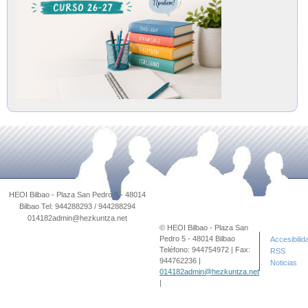
© HEOI Bilbao - Plaza San
Pedro 5 - 48014 Bilbao
Accesibilid
Teléfono: 944754972 | Fax:
RSS
944762236 |
Noticias
014182admin@hezkuntza.net
|