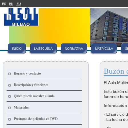
ES
EN
EU
INICIO
LA ESCUELA
NORMATIVA
MATRÍCULA
S
Buzón 
Horario y contacto
El Aula Multi
Descripción y funciones
Este buzón es
Quién puede acceder al aula
fuera de hora
Información 
Materiales
- El servicio
Prestamo de películas en DVD
- La fecha d