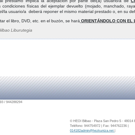
al préstamo implica la aceptación por parte del(a) usuario/a de
C
s condiciones físicas del ejemplar devuelto (mojado, manchado, raya
, el/la usuario/a deberá reponer el mismo material prestado o,
tar el libro, DVD, etc. en el buzón, se hará
ORIENTÁNDOLO CON EL 
ilbao Liburutegia
© HEOI Bilbao - Plaza San Pedro 5 - 48014 
Teléfono: 944754972 | Fax: 944762236 |
014182admin@hezkuntza.net
|