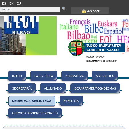
ES
EN
EU
Acceder
INICIO
LA ESCUELA
NORMATIVA
MATRÍCULA
SECRETARÍA
ALUMNADO
DEPARTAMENTOS/IDIOMAS
MEDIATECA-BIBLIOTECA
EVENTOS
CURSOS SEMIPRESENCIALES