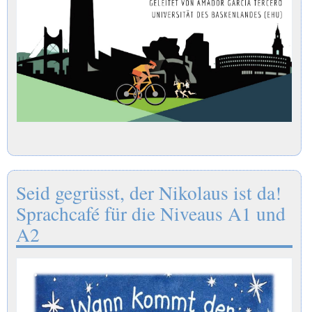
Seid gegrüsst, der Nikolaus ist da!
Sprachcafé für die Niveaus A1 und
A2