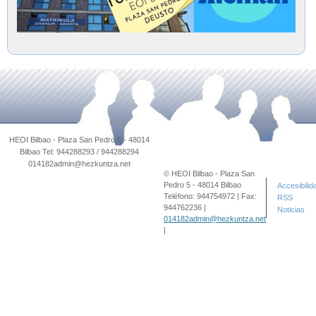
© HEOI Bilbao - Plaza San
Pedro 5 - 48014 Bilbao
Accesibilid
Teléfono: 944754972 | Fax:
RSS
944762236 |
Noticias
014182admin@hezkuntza.net
|